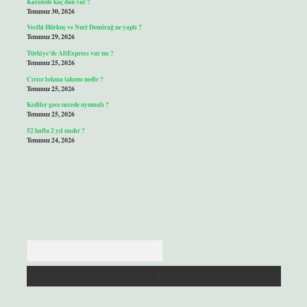
Karatede kaç dan var ?
Temmuz 30, 2026
Vecihi Hürkuş ve Nuri Demirağ ne yaptı ?
Temmuz 29, 2026
Türkiye’de AliExpress var mı ?
Temmuz 25, 2026
Cırcır lokma takımı nedir ?
Temmuz 25, 2026
Kediler gece nerede uyumalı ?
Temmuz 25, 2026
52 hafta 2 yıl mıdır ?
Temmuz 24, 2026
Arama