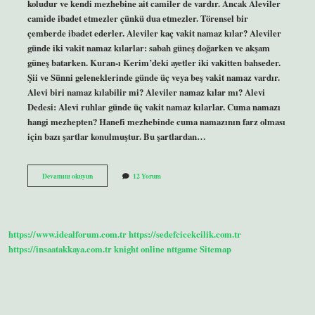
koludur ve kendi mezhebine ait camiler de vardır. Ancak Aleviler
camide ibadet etmezler çünkü dua etmezler. Törensel bir
çemberde ibadet ederler. Aleviler kaç vakit namaz kılar? Aleviler
günde iki vakit namaz kılarlar: sabah güneş doğarken ve akşam
güneş batarken. Kuran-ı Kerim’deki ayetler iki vakitten bahseder.
Şii ve Sünni geleneklerinde günde üç veya beş vakit namaz vardır.
Alevi biri namaz kılabilir mi? Aleviler namaz kılar mı? Alevi
Dedesi: Alevi ruhlar günde üç vakit namaz kılarlar. Cuma namazı
hangi mezhepten? Hanefi mezhebinde cuma namazının farz olması
için bazı şartlar konulmuştur. Bu şartlardan…
Alevilik
Devamını okuyun
12 Yorum
De
Cuma
Namazı
Var
Mı
https://www.idealforum.com.tr
https://sedefcicekcilik.com.tr
https://insaatakkaya.com.tr
knight online
nttgame
Sitemap