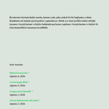
Bu internet sitesinin hiçbir marka, kurum yada şahıs şirketi ile bir bağlantısı yoktur.
Kendimize ait makale paylaşımları yapmaktayız. Sitede yer alan içerikler haber niteliği
taşımaz. Gerçek kurum ve kişiler hakkında paylaşım yapılmaz. Gerçek kurum ve kişiler ile
isim benzerlikleri tamamen tesadüfidir.
Son Yazılar
Dideral ne ilacıdır ?
Ağustos 6, 2026
Avesta hangi dilde ?
Ağustos 5, 2026
Arapça nasıl öğrenilir ?
Ağustos 3, 2026
Afacan kelimesinin zıttı nedir ?
Ağustos 3, 2026