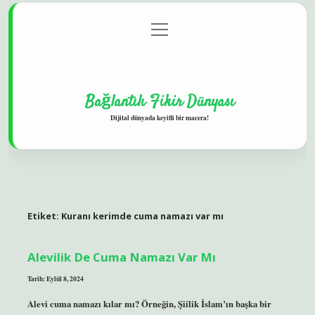
menüyü
Gizlilik Politikası
aç
Hakkımızda
Yasal Uyarı
Bağlantılı Fikir Dünyası
Dijital dünyada keyifli bir macera!
Etiket:
Kuranı kerimde cuma namazı var mı
Alevilik De Cuma Namazı Var Mı
Tarih: Eylül 8, 2024
Alevi cuma namazı kılar mı? Örneğin, Şiilik İslam’ın başka bir