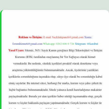
er yeni giriş
ilbet
Reklam ve İletişim:
E-mail:
backlinkpaneli@gmail.com
Teams:
forumhizmeti@gmail.com
Whatsapp: 0262 606 0 726
Telegram: @karabul
Yasal Uyarı:
Sitemiz, 5651 Sayılı Kanun gereğince Bilgi Teknolojileri ve İletişim
Kurumu (BTK) tarafından onaylanmış bir Yer Sağlayıcı olarak hizmet
vermektedir. Bu nedenle, sitedeki içerikleri proaktif olarak denetleme veya
araştırma yükümlülüğümüz bulunmamaktadır. Ancak, üyelerimiz yazdıkları
içeriklerin sorumluluğunu taşımakta olup, siteye üye olarak bu sorumluluğu kabul
etmiş sayılırlar. Bu internet sitesi, herhangi bir marka, kurum veya şahıs şirketi ile
hiçbir bağlantısı bulunmamaktadır. Sitede yalnızca kendi hazırladığımız makaleler
paylaşılmaktadır. Burada yer alan içerikler haber niteliği taşımamakta olup, gerçek
kurum ve kişiler hakkında paylaşım yapılmamaktadır. Gerçek kurum ve kişiler ile