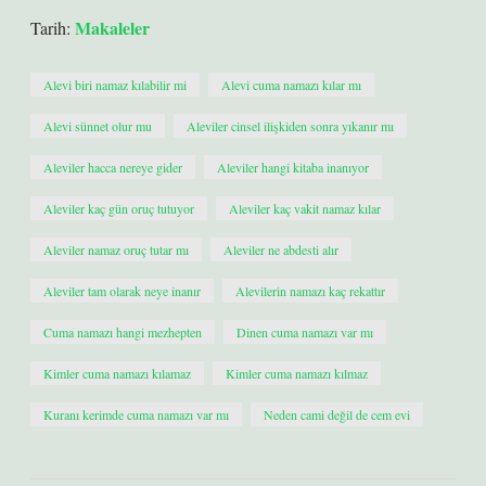
Makaleler
Tarih:
Alevi biri namaz kılabilir mi
Alevi cuma namazı kılar mı
Alevi sünnet olur mu
Aleviler cinsel ilişkiden sonra yıkanır mı
Aleviler hacca nereye gider
Aleviler hangi kitaba inanıyor
Aleviler kaç gün oruç tutuyor
Aleviler kaç vakit namaz kılar
Aleviler namaz oruç tutar mı
Aleviler ne abdesti alır
Aleviler tam olarak neye inanır
Alevilerin namazı kaç rekattır
Cuma namazı hangi mezhepten
Dinen cuma namazı var mı
Kimler cuma namazı kılamaz
Kimler cuma namazı kılmaz
Kuranı kerimde cuma namazı var mı
Neden cami değil de cem evi