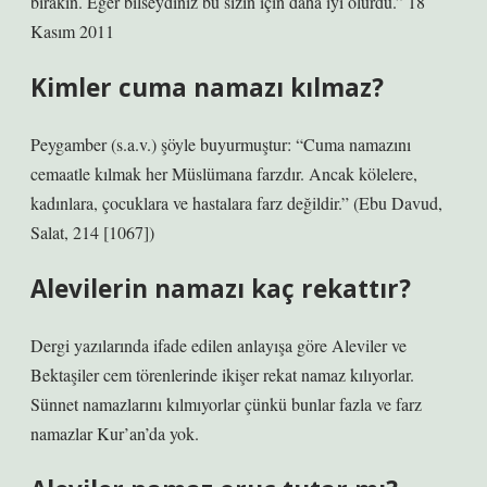
bırakın. Eğer bilseydiniz bu sizin için daha iyi olurdu.” 18
Kasım 2011
Kimler cuma namazı kılmaz?
Peygamber (s.a.v.) şöyle buyurmuştur: “Cuma namazını
cemaatle kılmak her Müslümana farzdır. Ancak kölelere,
kadınlara, çocuklara ve hastalara farz değildir.” (Ebu Davud,
Salat, 214 [1067])
Alevilerin namazı kaç rekattır?
Dergi yazılarında ifade edilen anlayışa göre Aleviler ve
Bektaşiler cem törenlerinde ikişer rekat namaz kılıyorlar.
Sünnet namazlarını kılmıyorlar çünkü bunlar fazla ve farz
namazlar Kur’an’da yok.