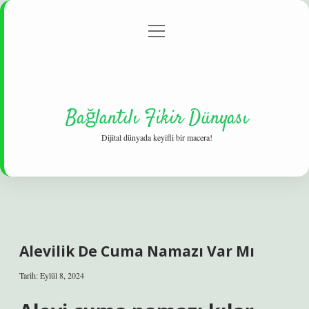
menüyü
Gizlilik Politikası
aç
Hakkımızda
Yasal Uyarı
Bağlantılı Fikir Dünyası
Dijital dünyada keyifli bir macera!
Alevilik De Cuma Namazı Var Mı
Tarih: Eylül 8, 2024