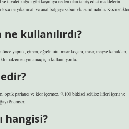
e tuvalet kağıdı gibi kaşıntıya neden olan tahriş edici maddelerin
un tozu ile yıkanmalı ve anal bölgeye sabun vb. sürülmelidir. Kozmetikle
 ne kullanılırdı?
 önce yaprak, çimen, eğrelti otu, mısır koçanı, mısır, meyve kabukları,
rklı malzeme aynı amaç için kullanılıyordu.
nedir?
optik parlatıcı ve klor içermez. %100 bitkisel selüloz lifleri içerir ve
doğayı önemser.
ı hangisi?