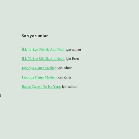
Son yorumlar
İLk Türkçe Sözlük Adı Nedir
için
admin
İLk Türkçe Sözlük Adı Nedir
için
Eren
Japonya Hangi Mezhep
için
admin
Japonya Hangi Mezhep
için
Zafer
Bahçe Çapası Ne Işe Yarar
için
admin
ı