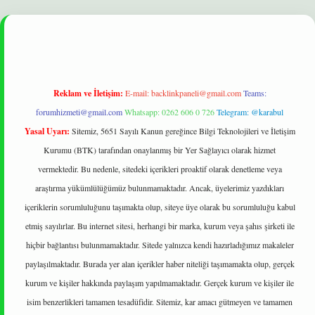
betexper yeni giriş
ilbet
Reklam ve İletişim:
E-mail:
backlinkpaneli@gmail.com
Teams:
forumhizmeti@gmail.com
Whatsapp: 0262 606 0 726
Telegram: @karabul
Yasal Uyarı:
Sitemiz, 5651 Sayılı Kanun gereğince Bilgi Teknolojileri ve İletişim
Kurumu (BTK) tarafından onaylanmış bir Yer Sağlayıcı olarak hizmet
vermektedir. Bu nedenle, sitedeki içerikleri proaktif olarak denetleme veya
araştırma yükümlülüğümüz bulunmamaktadır. Ancak, üyelerimiz yazdıkları
içeriklerin sorumluluğunu taşımakta olup, siteye üye olarak bu sorumluluğu kabul
etmiş sayılırlar. Bu internet sitesi, herhangi bir marka, kurum veya şahıs şirketi ile
hiçbir bağlantısı bulunmamaktadır. Sitede yalnızca kendi hazırladığımız makaleler
paylaşılmaktadır. Burada yer alan içerikler haber niteliği taşımamakta olup, gerçek
kurum ve kişiler hakkında paylaşım yapılmamaktadır. Gerçek kurum ve kişiler ile
isim benzerlikleri tamamen tesadüfidir. Sitemiz, kar amacı gütmeyen ve tamamen