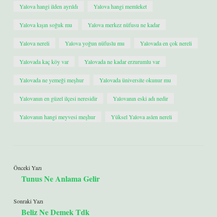
Yalova hangi ilden ayrıldı
Yalova hangi memleket
Yalova kışın soğuk mu
Yalova merkez nüfusu ne kadar
Yalova nereli
Yalova yoğun nüfuslu mu
Yalovada en çok nereli
Yalovada kaç köy var
Yalovada ne kadar erzurumlu var
Yalovada ne yemeği meşhur
Yalovada üniversite okunur mu
Yalovanın en güzel ilçesi neresidir
Yalovanın eski adı nedir
Yalovanın hangi meyvesi meşhur
Yüksel Yalova aslen nereli
Önceki Yazı
Tunus Ne Anlama Gelir
Sonraki Yazı
Beliz Ne Demek Tdk