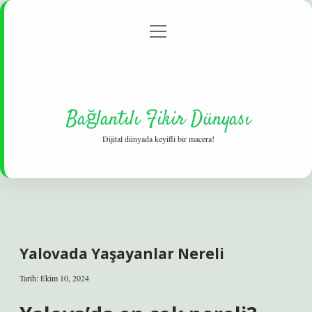
menüyü
Gizlilik Politikası
aç
Hakkımızda
Yasal Uyarı
Bağlantılı Fikir Dünyası
Dijital dünyada keyifli bir macera!
Yalovada Yaşayanlar Nereli
Tarih: Ekim 10, 2024