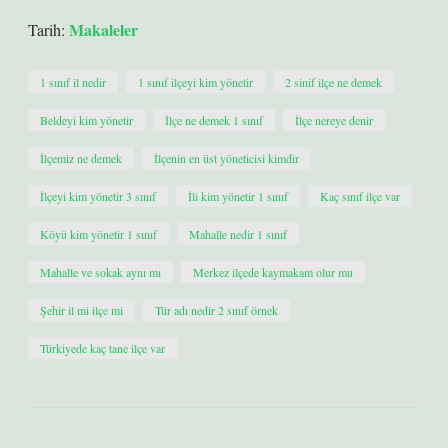
Makaleler
Tarih:
1 sınıf il nedir
1 sınıf ilçeyi kim yönetir
2 sinif ilçe ne demek
Beldeyi kim yönetir
İlçe ne demek 1 sınıf
İlçe nereye denir
İlçemiz ne demek
İlçenin en üst yöneticisi kimdir
İlçeyi kim yönetir 3 sınıf
İli kim yönetir 1 sınıf
Kaç sınıf ilçe var
Köyü kim yönetir 1 sınıf
Mahalle nedir 1 sınıf
Mahalle ve sokak aynı mı
Merkez ilçede kaymakam olur mu
Şehir il mi ilçe mi
Tür adı nedir 2 sınıf örnek
Türkiyede kaç tane ilçe var