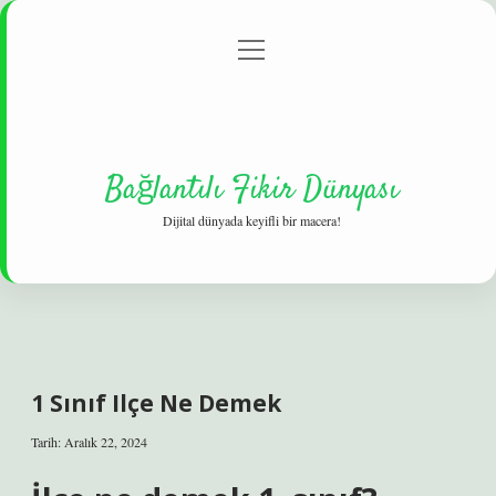
menüyü
Gizlilik Politikası
aç
Hakkımızda
Yasal Uyarı
Bağlantılı Fikir Dünyası
Dijital dünyada keyifli bir macera!
1 Sınıf Ilçe Ne Demek
Tarih: Aralık 22, 2024