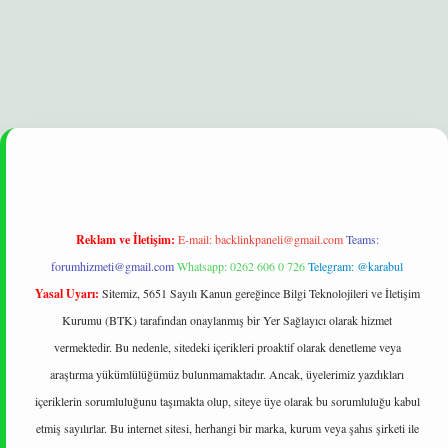
et
Reklam ve İletişim:
E-mail:
backlinkpaneli@gmail.com
Teams:
forumhizmeti@gmail.com
Whatsapp: 0262 606 0 726
Telegram: @karabul
Yasal Uyarı:
Sitemiz, 5651 Sayılı Kanun gereğince Bilgi Teknolojileri ve İletişim
Kurumu (BTK) tarafından onaylanmış bir Yer Sağlayıcı olarak hizmet
vermektedir. Bu nedenle, sitedeki içerikleri proaktif olarak denetleme veya
araştırma yükümlülüğümüz bulunmamaktadır. Ancak, üyelerimiz yazdıkları
içeriklerin sorumluluğunu taşımakta olup, siteye üye olarak bu sorumluluğu kabul
etmiş sayılırlar. Bu internet sitesi, herhangi bir marka, kurum veya şahıs şirketi ile