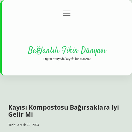
menüyü
Gizlilik Politikası
aç
Hakkımızda
Yasal Uyarı
Bağlantılı Fikir Dünyası
Dijital dünyada keyifli bir macera!
Kayısı Kompostosu Bağırsaklara Iyi
Gelir Mi
Tarih: Aralık 22, 2024