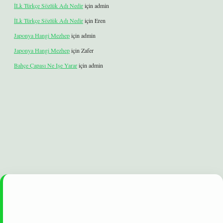
İLk Türkçe Sözlük Adı Nedir
için
admin
İLk Türkçe Sözlük Adı Nedir
için
Eren
Japonya Hangi Mezhep
için
admin
Japonya Hangi Mezhep
için
Zafer
Bahçe Çapası Ne Işe Yarar
için
admin
lexbet
betexper yeni giriş
ilbet