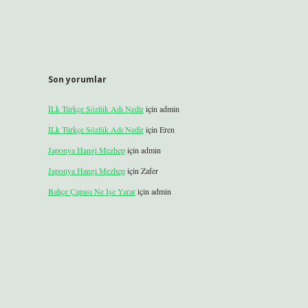
Son yorumlar
İLk Türkçe Sözlük Adı Nedir
için
admin
İLk Türkçe Sözlük Adı Nedir
için
Eren
Japonya Hangi Mezhep
için
admin
Japonya Hangi Mezhep
için
Zafer
Bahçe Çapası Ne Işe Yarar
için
admin