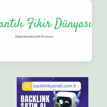
antılı Fikir Dünyası
Dijital dünyada keyifli bir macera!
Sidebar
elexbet
betexper yeni giriş
ilbet