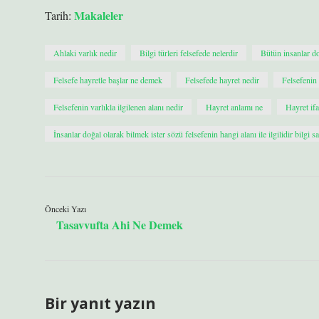
Makaleler
Tarih:
Ahlaki varlık nedir
Bilgi türleri felsefede nelerdir
Bütün insanlar do
Felsefe hayretle başlar ne demek
Felsefede hayret nedir
Felsefenin 
Felsefenin varlıkla ilgilenen alanı nedir
Hayret anlamı ne
Hayret ifa
İnsanlar doğal olarak bilmek ister sözü felsefenin hangi alanı ile ilgilidir bilgi s
Önceki Yazı
Tasavvufta Ahi Ne Demek
Bir yanıt yazın