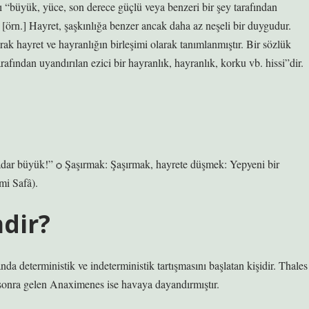
ı “büyük, yüce, son derece güçlü veya benzeri bir şey tarafından
r: [örn.] Hayret, şaşkınlığa benzer ancak daha az neşeli bir duygudur.
k hayret ve hayranlığın birleşimi olarak tanımlanmıştır. Bir sözlük
afından uyandırılan ezici bir hayranlık, hayranlık, korku vb. hissi”dir.
e kadar büyük!” ѻ Şaşırmak: Şaşırmak, hayrete düşmek: Yepyeni bir
mi Safâ).
dir?
da deterministik ve indeterministik tartışmasını başlatan kişidir. Thales
sonra gelen Anaximenes ise havaya dayandırmıştır.