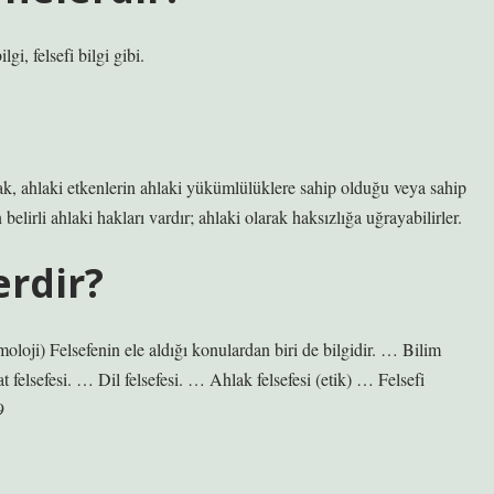
lgi, felsefi bilgi gibi.
ak, ahlaki etkenlerin ahlaki yükümlülüklere sahip olduğu veya sahip
 belirli ahlaki hakları vardır; ahlaki olarak haksızlığa uğrayabilirler.
erdir?
i) Felsefenin ele aldığı konulardan biri de bilgidir. … Bilim
 felsefesi. … Dil felsefesi. … Ahlak felsefesi (etik) … Felsefi
9