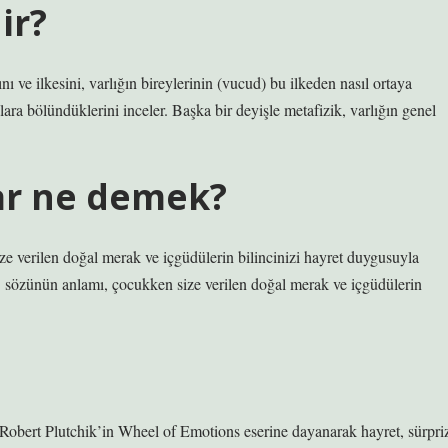
ir?
ı ve ilkesini, varlığın bireylerinin (vucud) bu ilkeden nasıl ortaya
alara bölündüklerini inceler. Başka bir deyişle metafizik, varlığın genel
lar ne demek?
ze verilen doğal merak ve içgüdülerin bilincinizi hayret duygusuyla
’ sözünün anlamı, çocukken size verilen doğal merak ve içgüdülerin
 Robert Plutchik’in Wheel of Emotions eserine dayanarak hayret, sürpri