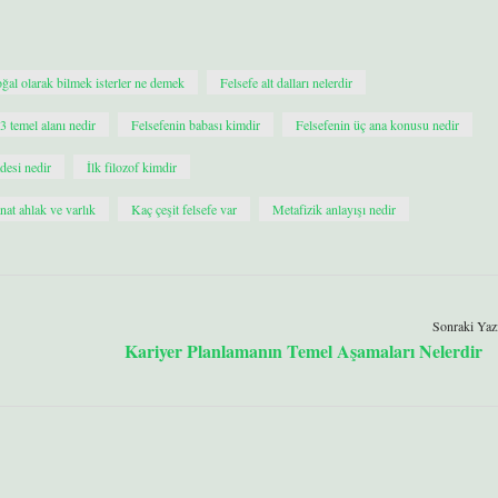
ğal olarak bilmek isterler ne demek
Felsefe alt dalları nelerdir
3 temel alanı nedir
Felsefenin babası kimdir
Felsefenin üç ana konusu nedir
desi nedir
İlk filozof kimdir
anat ahlak ve varlık
Kaç çeşit felsefe var
Metafizik anlayışı nedir
Sonraki Yaz
Kariyer Planlamanın Temel Aşamaları Nelerdir