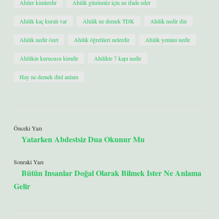
Ahiler kimlerdir
Ahilik günümüz için ne ifade eder
Ahilik kaç kuralı var
Ahilik ne demek TDK
Ahilik nedir din
Ahilik nedir özet
Ahilik öğretileri nelerdir
Ahilik yemini nedir
Ahilikin kurucusu kimdir
Ahilikte 7 kapı nedir
Hay ne demek dinî anlam
Önceki Yazı
Yatarken Abdestsiz Dua Okunur Mu
Sonraki Yazı
Bütün Insanlar Doğal Olarak Bilmek Ister Ne Anlama
Gelir