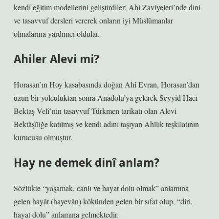
kendi eğitim modellerini geliştirdiler; Ahi Zaviyeleri’nde dini
ve tasavvuf dersleri vererek onların iyi Müslümanlar
olmalarına yardımcı oldular.
Ahiler Alevi mi?
Horasan’ın Hoy kasabasında doğan Ahî Evran, Horasan’dan
uzun bir yolculuktan sonra Anadolu’ya gelerek Seyyid Hacı
Bektaş Velî’nin tasavvuf Türkmen tarikatı olan Alevi
Bektâşîliğe katılmış ve kendi adını taşıyan Ahîlik teşkilatının
kurucusu olmuştur.
Hay ne demek dinî anlam?
Sözlükte “yaşamak, canlı ve hayat dolu olmak” anlamına
gelen hayât (hayevân) kökünden gelen bir sıfat olup, “diri,
hayat dolu” anlamına gelmektedir.