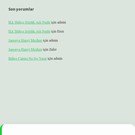
Son yorumlar
İLk Türkçe Sözlük Adı Nedir
için
admin
İLk Türkçe Sözlük Adı Nedir
için
Eren
Japonya Hangi Mezhep
için
admin
Japonya Hangi Mezhep
için
Zafer
Bahçe Çapası Ne Işe Yarar
için
admin
elexbet
betexper yeni giriş
ilbet