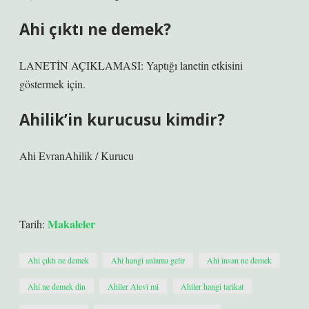
Ahi çıktı ne demek?
LANETİN AÇIKLAMASI: Yaptığı lanetin etkisini
göstermek için.
Ahilik’in kurucusu kimdir?
Ahi EvranAhilik / Kurucu
Makaleler
Tarih:
Ahi çıktı ne demek
Ahi hangi anlama gelir
Ahi insan ne demek
Ahi ne demek din
Ahiler Alevi mi
Ahiler hangi tarikat