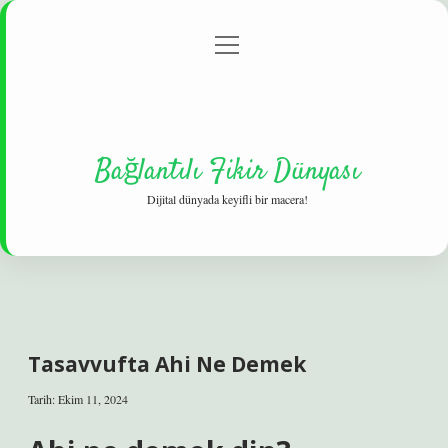
menüyü
Gizlilik Politikası
aç
Hakkımızda
Yasal Uyarı
Bağlantılı Fikir Dünyası
Dijital dünyada keyifli bir macera!
Tasavvufta Ahi Ne Demek
Tarih: Ekim 11, 2024