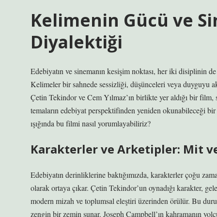
Kelimenin Gücü ve S
Diyalektiği
Edebiyatın ve sinemanın kesişim noktası, her iki disiplinin d
Kelimeler bir sahnede sessizliği, düşünceleri veya duyguyu a
Çetin Tekindor ve Cem Yılmaz’ın birlikte yer aldığı bir film,
temaların edebiyat perspektifinden yeniden okunabileceği bir 
ışığında bu filmi nasıl yorumlayabiliriz?
Karakterler ve Arketipler: Mit 
Edebiyatın derinliklerine baktığımızda, karakterler çoğu zama
olarak ortaya çıkar. Çetin Tekindor’un oynadığı karakter, gel
modern mizah ve toplumsal eleştiri üzerinden örülür. Bu du
zengin bir zemin sunar. Joseph Campbell’ın kahramanın yolc