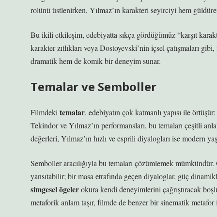
rolünü üstlenirken, Yılmaz’ın karakteri seyirciyi hem güldüre
Bu ikili etkileşim, edebiyatta sıkça gördüğümüz “karşıt karak
karakter zıtlıkları veya Dostoyevski’nin içsel çatışmaları gibi
dramatik hem de komik bir deneyim sunar.
Temalar ve Semboller
temalar
Filmdeki
, edebiyatın çok katmanlı yapısı ile örtüşür:
Tekindor ve Yılmaz’ın performansları, bu temaları çeşitli
anla
değerleri, Yılmaz’ın hızlı ve esprili diyalogları ise modern ya
Semboller aracılığıyla bu temaları çözümlemek mümkündür. Ö
yansıtabilir; bir masa etrafında geçen diyaloglar, güç dinamik
simgesel ögeler
okura kendi deneyimlerini çağrıştıracak boşlu
metaforik anlam taşır, filmde de benzer bir
sinematik metafor