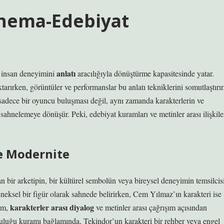
inema-Edebiyat
anlatı
e insan deneyimini
aracılığıyla dönüştürme kapasitesinde yatar.
ktarırken, görüntüler ve performanslar bu
anlatı teknikleri
ni somutlaştırır
 sadece bir oyuncu buluşması değil, aynı zamanda karakterlerin ve
sahnelemeye dönüşür. Peki, edebiyat kuramları ve metinler arası ilişkile
ve Modernite
n bir arketipin, bir kültürel sembolün veya bireysel deneyimin temsilcis
eneksel bir figür olarak sahnede belirirken, Cem Yılmaz’ın karakteri ise
karakterler arası diyalog
rum,
ve
metinler arası çağrışım
açısından
uluğu kuramı bağlamında, Tekindor’un karakteri bir rehber veya engel