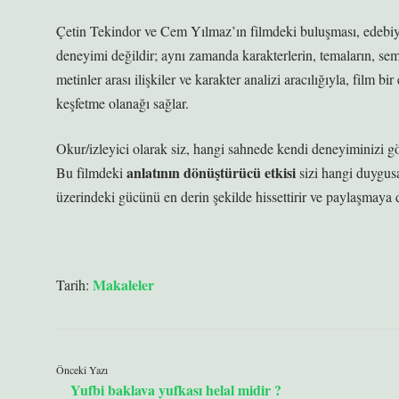
Çetin Tekindor ve Cem Yılmaz’ın filmdeki buluşması, edebiy
deneyimi değildir; aynı zamanda karakterlerin, temaların, se
metinler arası ilişkiler ve karakter analizi aracılığıyla, film b
keşfetme olanağı sağlar.
Okur/izleyici olarak siz, hangi sahnede kendi deneyiminizi gö
anlatının dönüştürücü etkisi
Bu filmdeki
sizi hangi duygusa
üzerindeki gücünü en derin şekilde hissettirir ve paylaşmaya 
Makaleler
Tarih:
Önceki Yazı
Yufbi baklava yufkası helal midir ?