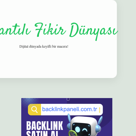
antılı Fikir Dünyası
Dijital dünyada keyifli bir macera!
Sidebar
elexbet
betexper yeni giriş
ilbet