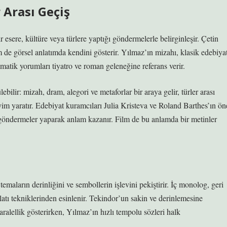
r Arası Geçiş
r esere, kültüre veya türlere yaptığı göndermelerle belirginleşir. Çetin
de görsel anlatımda kendini gösterir. Yılmaz’ın mizahı, klasik edebiya
matik yorumları tiyatro ve roman geleneğine referans verir.
ebilir: mizah, dram, alegori ve metaforlar bir araya gelir, türler arası
im yaratır. Edebiyat kuramcıları Julia Kristeva ve Roland Barthes’ın ön
e göndermeler yaparak anlam kazanır. Film de bu anlamda bir metinler
, temaların derinliğini ve sembollerin işlevini pekiştirir. İç monolog, geri
latı tekniklerinden esinlenir. Tekindor’un sakin ve derinlemesine
aralellik gösterirken, Yılmaz’ın hızlı tempolu sözleri halk