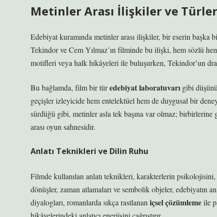
Metinler Arası İlişkiler ve Türle
Edebiyat kuramında metinler arası ilişkiler, bir eserin başka bi
Tekindor ve Cem Yılmaz’ın filminde bu ilişki, hem sözlü hem 
motifleri veya halk hikâyeleri ile buluşurken, Tekindor’un dra
edebiyat laboratuvarı
Bu bağlamda, film bir tür
gibi düşünül
geçişler izleyicide hem entelektüel hem de duygusal bir deney
sürdüğü gibi, metinler asla tek başına var olmaz; birbirlerin
arası oyun sahnesidir.
Anlatı Teknikleri ve Dilin Ruhu
Filmde kullanılan
anlatı teknikleri
, karakterlerin psikolojisini
dönüşler, zaman atlamaları ve sembolik objeler, edebiyatın an
içsel çözümleme
diyalogları, romanlarda sıkça rastlanan
ile p
hikâyelerindeki anlatıcı enerjisini çağrıştırır.