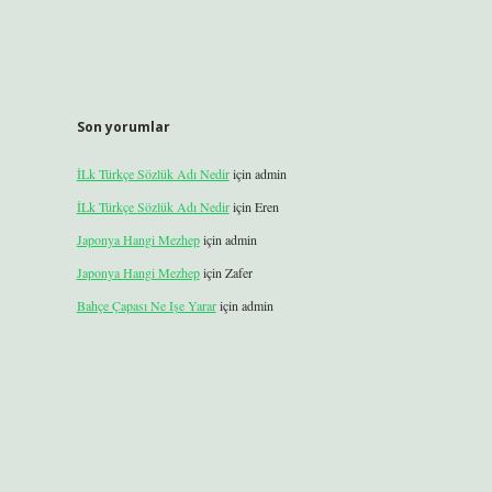
Son yorumlar
İLk Türkçe Sözlük Adı Nedir
için
admin
İLk Türkçe Sözlük Adı Nedir
için
Eren
Japonya Hangi Mezhep
için
admin
Japonya Hangi Mezhep
için
Zafer
Bahçe Çapası Ne Işe Yarar
için
admin