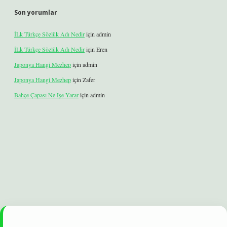
Son yorumlar
İLk Türkçe Sözlük Adı Nedir
için
admin
İLk Türkçe Sözlük Adı Nedir
için
Eren
Japonya Hangi Mezhep
için
admin
Japonya Hangi Mezhep
için
Zafer
Bahçe Çapası Ne Işe Yarar
için
admin
elexbet
betexper yeni giriş
ilbet