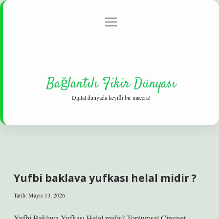
menüyü
Gizlilik Politikası
aç
Hakkımızda
Yasal Uyarı
Bağlantılı Fikir Dünyası
Dijital dünyada keyifli bir macera!
Yufbi baklava yufkası helal midir ?
Tarih: Mayıs 13, 2026
Yufbi Baklava Yufkası Helal midir? Toplumsal Cinsiyet,