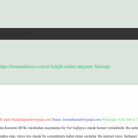
https://insaatakkaya.com.tr
knight online
nttgame
Sitemap
E-mail:
backlinkpaneli@gmail.com
Teams:
forumhizmeti@gmail.com
Whatsapp: 0262 606 0 7
işim Kurumu (BTK) tarafından onaylanmış bir Yer Sağlayıcı olarak hizmet vermektedir. Bu neden
kta olup, siteye üye olarak bu sorumluluğu kabul etmiş sayılırlar. Bu internet sitesi, herhangi 