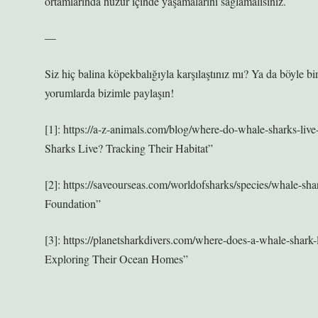
ortamlarında huzur içinde yaşamalarını sağlamalısınız.
—
Siz hiç balina köpekbalığıyla karşılaştınız mı? Ya da böyle b
yorumlarda bizimle paylaşın!
[1]: https://a-z-animals.com/blog/where-do-whale-sharks-li
Sharks Live? Tracking Their Habitat”
[2]: https://saveourseas.com/worldofsharks/species/whale-
Foundation”
[3]: https://planetsharkdivers.com/where-does-a-whale-sha
Exploring Their Ocean Homes”