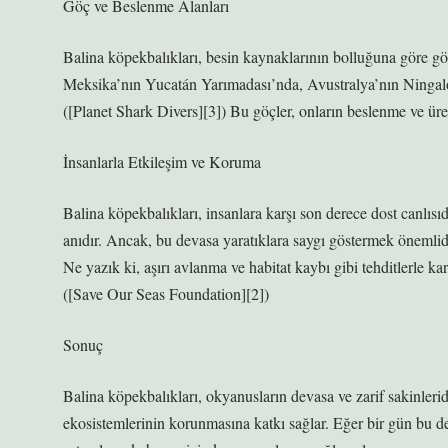
Göç ve Beslenme Alanları
Balina köpekbalıkları, besin kaynaklarının bolluğuna göre gö
Meksika’nın Yucatán Yarımadası’nda, Avustralya’nın Ningaloo
([Planet Shark Divers][3]) Bu göçler, onların beslenme ve üre
İnsanlarla Etkileşim ve Koruma
Balina köpekbalıkları, insanlara karşı son derece dost canlısı
anıdır. Ancak, bu devasa yaratıklara saygı göstermek önemlid
Ne yazık ki, aşırı avlanma ve habitat kaybı gibi tehditlerle ka
([Save Our Seas Foundation][2])
Sonuç
Balina köpekbalıkları, okyanusların devasa ve zarif sakinlerid
ekosistemlerinin korunmasına katkı sağlar. Eğer bir gün bu dev