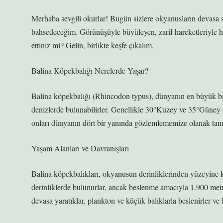
Merhaba sevgili okurlar! Bugün sizlere okyanusların devasa 
bahsedeceğim. Görünüşüyle büyüleyen, zarif hareketleriyle h
ettiniz mi? Gelin, birlikte keşfe çıkalım.
Balina Köpekbalığı Nerelerde Yaşar?
Balina köpekbalığı (Rhincodon typus), dünyanın en büyük balı
denizlerde bulunabilirler. Genellikle 30°Kuzey ve 35°Güney en
onları dünyanın dört bir yanında gözlemlememize olanak tanı
Yaşam Alanları ve Davranışları
Balina köpekbalıkları, okyanusun derinliklerinden yüzeyine k
derinliklerde bulunurlar, ancak beslenme amacıyla 1.900 metr
devasa yaratıklar, plankton ve küçük balıklarla beslenirler ve bu