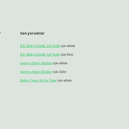
ı
Son yorumlar
İLk Türkçe Sözlük Adı Nedir
için
admin
İLk Türkçe Sözlük Adı Nedir
için
Eren
Japonya Hangi Mezhep
için
admin
Japonya Hangi Mezhep
için
Zafer
Bahçe Çapası Ne Işe Yarar
için
admin