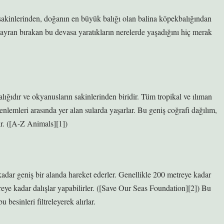
sakinlerinden, doğanın en büyük balığı olan balina köpekbalığından
ayran bırakan bu devasa yaratıkların nerelerde yaşadığını hiç merak
ğıdır ve okyanusların sakinlerinden biridir. Tüm tropikal ve ılıman
lemleri arasında yer alan sularda yaşarlar. Bu geniş coğrafi dağılım,
r. ([A-Z Animals][1])
adar geniş bir alanda hareket ederler. Genellikle 200 metreye kadar
eye kadar dalışlar yapabilirler. ([Save Our Seas Foundation][2]) Bu
 besinleri filtreleyerek alırlar.