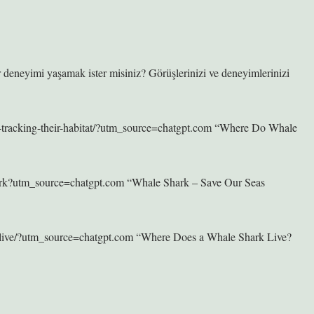
ir deneyimi yaşamak ister misiniz? Görüşlerinizi ve deneyimlerinizi
ve-tracking-their-habitat/?utm_source=chatgpt.com “Where Do Whale
shark?utm_source=chatgpt.com “Whale Shark – Save Our Seas
rk-live/?utm_source=chatgpt.com “Where Does a Whale Shark Live?