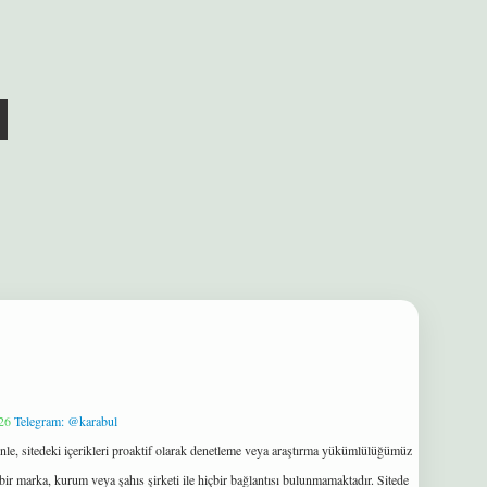
26
Telegram: @karabul
le, sitedeki içerikleri proaktif olarak denetleme veya araştırma yükümlülüğümüz
bir marka, kurum veya şahıs şirketi ile hiçbir bağlantısı bulunmamaktadır. Sitede