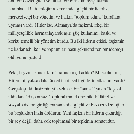
onu bir devlet gücü ve ulusal bir birlik anlayışı olarak
tanımladı. Bu ideolojinin temelinde, güçlü bir liderlik,
merkeziyetçi bir yönetim ve halkın “toplum adına” kurallara
uyması vardı. Hitler ise, Almanya’da faşizmi, ırkçı bir
milliyetçilikle harmanlayarak aşırı güç kullanımı, baskı ve
korku temelli bir yönetim kurdu. Bu iki liderin etkisi, faşizmin
ne kadar tehlikeli ve toplumları nasıl şekillendiren bir ideoloji
olduğunu gösterdi.
Peki, faşizm aslında kim tarafından çıkartıldı? Mussolini mi,
Hitler mi, yoksa daha önceki tarihsel figürlerin etkisi mi vardı?
Gerçek şu ki, faşizmin yükselmesi bir “şansa” ya da “kişisel
iddialara” dayanmaz. Toplumların ekonomik, kültürel ve
sosyal krizlere girdiği zamanlarda, güçlü ve baskıcı ideolojiler
bu boşlukları hızla doldurur. Yani faşizm bir liderin çıkardığı
bir şey değil, daha çok toplumsal bir tepkinin sonucudur.