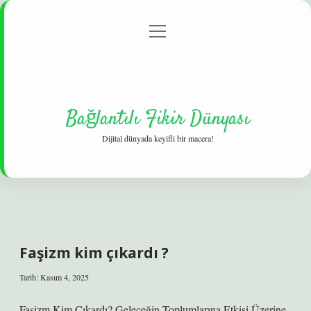
menüyü
Gizlilik Politikası
aç
Hakkımızda
Yasal Uyarı
Bağlantılı Fikir Dünyası
Dijital dünyada keyifli bir macera!
Faşizm kim çıkardı ?
Tarih: Kasım 4, 2025
Faşizm Kim Çıkardı? Geleceğin Toplumlarına Etkisi Üzerine