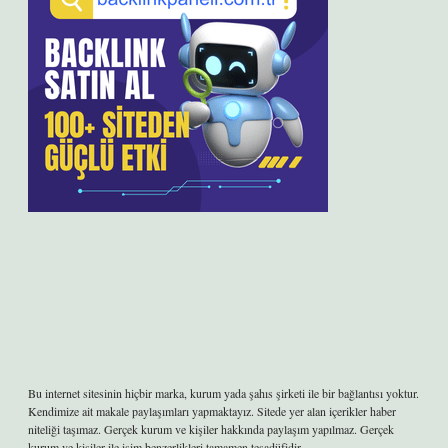
Bu internet sitesinin hiçbir marka, kurum yada şahıs şirketi ile bir bağlantısı yoktur.
Kendimize ait makale paylaşımları yapmaktayız. Sitede yer alan içerikler haber
niteliği taşımaz. Gerçek kurum ve kişiler hakkında paylaşım yapılmaz. Gerçek
kurum ve kişiler ile isim benzerlikleri tamamen tesadüfidir.