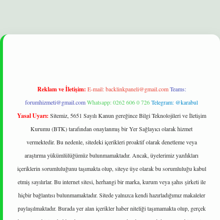
et
Reklam ve İletişim:
E-mail:
backlinkpaneli@gmail.com
Teams:
forumhizmeti@gmail.com
Whatsapp: 0262 606 0 726
Telegram: @karabul
Yasal Uyarı:
Sitemiz, 5651 Sayılı Kanun gereğince Bilgi Teknolojileri ve İletişim
Kurumu (BTK) tarafından onaylanmış bir Yer Sağlayıcı olarak hizmet
vermektedir. Bu nedenle, sitedeki içerikleri proaktif olarak denetleme veya
araştırma yükümlülüğümüz bulunmamaktadır. Ancak, üyelerimiz yazdıkları
içeriklerin sorumluluğunu taşımakta olup, siteye üye olarak bu sorumluluğu kabul
etmiş sayılırlar. Bu internet sitesi, herhangi bir marka, kurum veya şahıs şirketi ile
hiçbir bağlantısı bulunmamaktadır. Sitede yalnızca kendi hazırladığımız makaleler
paylaşılmaktadır. Burada yer alan içerikler haber niteliği taşımamakta olup, gerçek