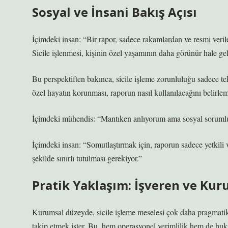
Sosyal ve İnsani Bakış Açısı
İçimdeki insan: “Bir rapor, sadece rakamlardan ve resmi verile
Sicile işlenmesi, kişinin özel yaşamının daha görünür hale gel
Bu perspektiften bakınca, sicile işleme zorunluluğu sadece tek
özel hayatın korunması, raporun nasıl kullanılacağını belirlem
İçimdeki mühendis: “Mantıken anlıyorum ama sosyal sorumlulu
İçimdeki insan: “Somutlaştırmak için, raporun sadece yetkili v
şekilde sınırlı tutulması gerekiyor.”
Pratik Yaklaşım: İşveren ve Kur
Kurumsal düzeyde, sicile işleme meselesi çok daha pragmatik.
takip etmek ister. Bu, hem operasyonel verimlilik hem de huk