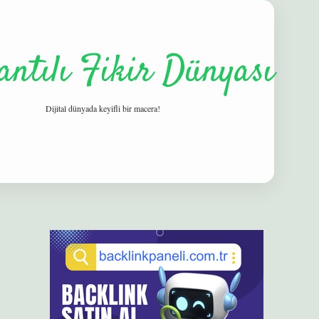
antılı Fikir Dünyası
Dijital dünyada keyifli bir macera!
Sidebar
elexbet
betexper yeni giriş
ilbet