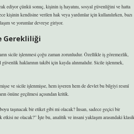
ak ediyor çünkü sonuç, kişinin iş hayatını, sosyal güvenliğini ve hatta
ce kişinin kendisine verilen hak veya yardımlar için kullanılırken, bazı
klaşım ve yorumlar devreye giriyor.
e Gerekliliği
rın sicile işlenmesi çoğu zaman zorunludur. Özellikle iş göremezlik,
l güvenlik haklarının takibi için kayda alınmalıdır. Sicile işlenmek,
işse ve sicile işlenmişse, hem işveren hem de devlet bu bilgiyi resmî
rın önüne geçilmesi açısından kritik.
yu taşınacak bir etiket gibi mi olacak? İnsan, sadece geçici bir
k etkisi ne olacak?” İşte bu, analitik ve insani yaklaşım arasındaki klasi