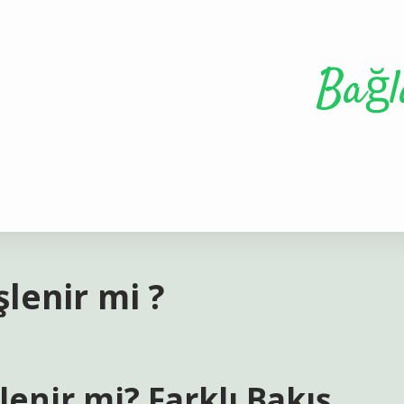
Bağl
şlenir mi ?
lenir mi? Farklı Bakış