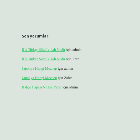
Son yorumlar
İLk Türkçe Sözlük Adı Nedir
için
admin
İLk Türkçe Sözlük Adı Nedir
için
Eren
Japonya Hangi Mezhep
için
admin
Japonya Hangi Mezhep
için
Zafer
Bahçe Çapası Ne Işe Yarar
için
admin
a