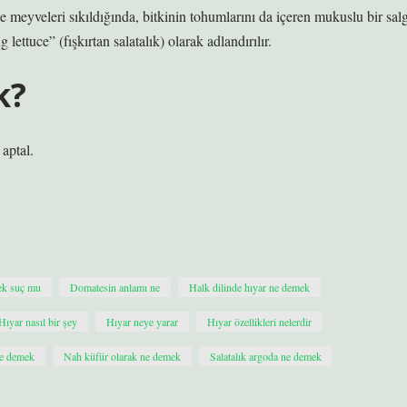
e meyveleri sıkıldığında, bitkinin tohumlarını da içeren mukuslu bir salg
 lettuce” (fışkırtan salatalık) olarak adlandırılır.
k?
aptal.
ek suç mu
Domatesin anlamı ne
Halk dilinde hıyar ne demek
Hıyar nasıl bir şey
Hıyar neye yarar
Hıyar özellikleri nelerdir
ne demek
Nah küfür olarak ne demek
Salatalık argoda ne demek