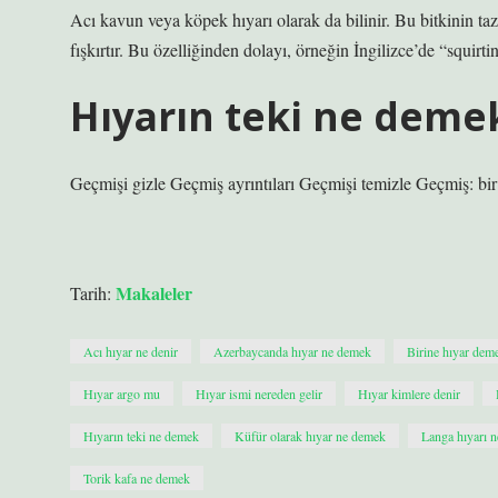
Acı kavun veya köpek hıyarı olarak da bilinir. Bu bitkinin taz
fışkırtır. Bu özelliğinden dolayı, örneğin İngilizce’de “squirting
Hıyarın teki ne deme
Geçmişi gizle Geçmiş ayrıntıları Geçmişi temizle Geçmiş: bir 
Makaleler
Tarih:
Acı hıyar ne denir
Azerbaycanda hıyar ne demek
Birine hıyar dem
Hıyar argo mu
Hıyar ismi nereden gelir
Hıyar kimlere denir
Hıyarın teki ne demek
Küfür olarak hıyar ne demek
Langa hıyarı 
Torik kafa ne demek