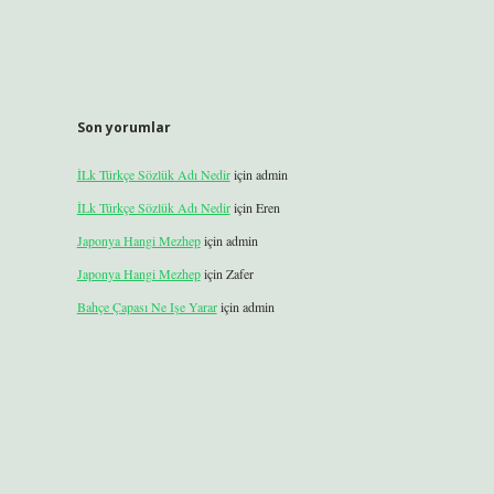
Son yorumlar
İLk Türkçe Sözlük Adı Nedir
için
admin
İLk Türkçe Sözlük Adı Nedir
için
Eren
Japonya Hangi Mezhep
için
admin
Japonya Hangi Mezhep
için
Zafer
Bahçe Çapası Ne Işe Yarar
için
admin