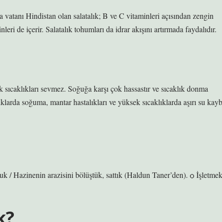
a vatanı Hindistan olan salatalık; B ve C vitaminleri açısından zengin
leri de içerir. Salatalık tohumları da idrar akışını artırmada faydalıdır.
k sıcaklıkları sevmez. Soğuğa karşı çok hassastır ve sıcaklık donma
klarda soğuma, mantar hastalıkları ve yüksek sıcaklıklarda aşırı su kayb
tuk / Hazinenin arazisini bölüştük, sattık (Haldun Taner’den). ѻ İşletme
k?