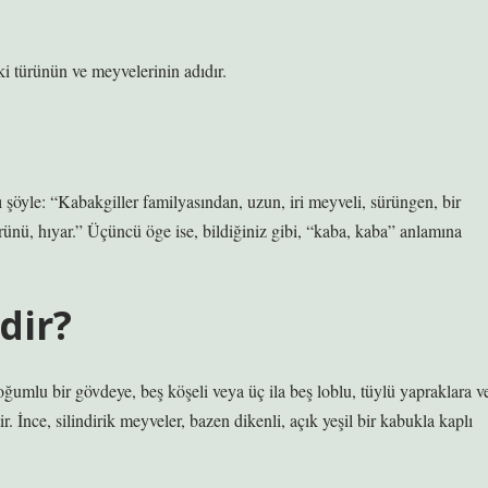
ki türünün ve meyvelerinin adıdır.
yle: “Kabakgiller familyasından, uzun, iri meyveli, sürüngen, bir
 ürünü, hıyar.” Üçüncü öge ise, bildiğiniz gibi, “kaba, kaba” anlamına
dir?
boğumlu bir gövdeye, beş köşeli veya üç ila beş loblu, tüylü yapraklara v
ir. İnce, silindirik meyveler, bazen dikenli, açık yeşil bir kabukla kaplı