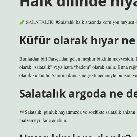
Halk dilinde hı
SALATALIK: #Salatalık halk arasında kornişon turşusu ola
Küfür olarak hıyar n
Bunlardan biri Farsça’dan gelen meşhur bitkinin meyvesidir. Bu
olarak “salatalık” veya hatta “badem” olarak anılır. Buna r
olarak kullanılır. Sanırım ikincisine şekli nedeniyle bu isim ver
Salatalık argoda ne 
Salatalık, günlük hayatımızda ve sözlükte salatalık anlamı 
malzemeyi ifade edebilir.