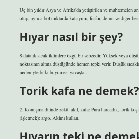
Üç bin yıldır Asya ve Afrika’da yetiştirilen ve muhtemelen an
olup, ayrıca bol miktarda kalsiyum, fosfor, demir ve diğer besin
Hıyar nasıl bir şey?
Salatalık sıcak iklimlere özgü bir sebzedir. Yüksek veya düşü
noktasının altına düştüğünde hemen tepki verir. Düşük sıcaklı
nedeniyle bitki büyümesi yavaşlar.
Torik kafa ne demek?
2. Konuşma dilinde zekâ, akıl, kafa: Para harcadık, torik koş
(işletmek): argo. Aklını kullan.
Hıyarın teki ne deme