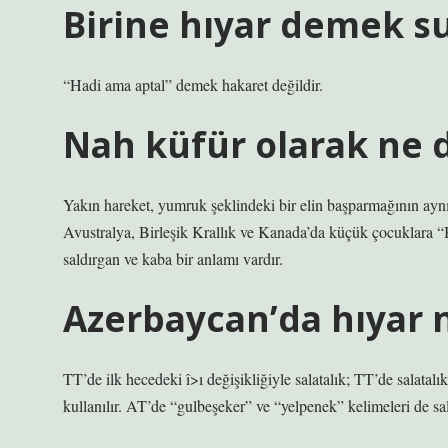
Birine hıyar demek s
“Hadi ama aptal” demek hakaret değildir.
Nah küfür olarak ne
Yakın hareket, yumruk şeklindeki bir elin başparmağının aynı eli
Avustralya, Birleşik Krallık ve Kanada’da küçük çocuklara “
saldırgan ve kaba bir anlamı vardır.
Azerbaycan’da hıyar
TT’de ilk hecedeki î>ı değişikliğiyle salatalık; TT’de salatalı
kullanılır. AT’de “gulbeşeker” ve “yelpenek” kelimeleri de sala