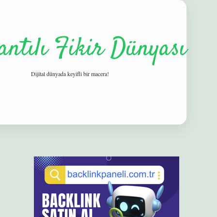
antılı Fikir Dünyası
Dijital dünyada keyifli bir macera!
Sidebar
elexbet
betexper yeni giriş
ilbet