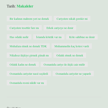
Makaleler
Tarih:
Bir kadının mahrem yeri ne demek
Cariyelere nikah gerekir mi
Cariyelere tesettür farz mı
Erkek cariyeye ne denir
Has odalık nedir
İslamda kölelik var mı
Köle sahibine ne denir
Muhafaza etmek ne demek TDK
Muhammedin kaç kolesi vardı
Nikahsız ilişkiye girmek günah mı
Odalık etmek ne demek
Odalık kadın ne demek
Osmanlıda cariye ile ilişki caiz midir
Osmanlıda cariyeler nasıl seçilirdi
Osmanlıda cariyeler ne yapardı
Osmanlıda resmi nikâh var mı