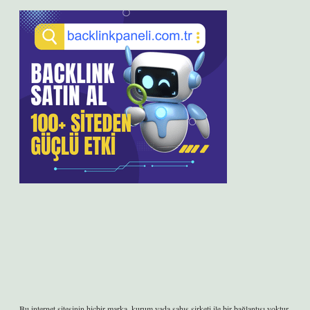
Bu internet sitesinin hiçbir marka, kurum yada şahıs şirketi ile bir bağlantısı yoktur.