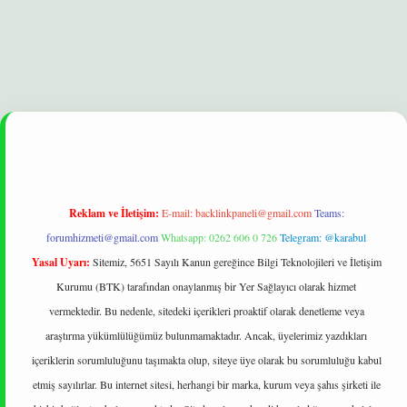
per yeni giriş
ilbet
Reklam ve İletişim:
E-mail:
backlinkpaneli@gmail.com
Teams:
forumhizmeti@gmail.com
Whatsapp: 0262 606 0 726
Telegram: @karabul
Yasal Uyarı:
Sitemiz, 5651 Sayılı Kanun gereğince Bilgi Teknolojileri ve İletişim
Kurumu (BTK) tarafından onaylanmış bir Yer Sağlayıcı olarak hizmet
vermektedir. Bu nedenle, sitedeki içerikleri proaktif olarak denetleme veya
araştırma yükümlülüğümüz bulunmamaktadır. Ancak, üyelerimiz yazdıkları
içeriklerin sorumluluğunu taşımakta olup, siteye üye olarak bu sorumluluğu kabul
etmiş sayılırlar. Bu internet sitesi, herhangi bir marka, kurum veya şahıs şirketi ile