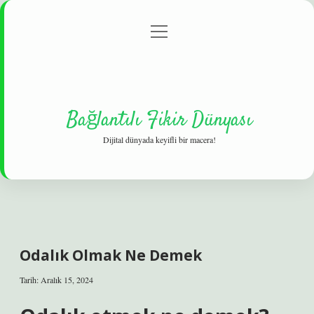
menüyü
Gizlilik Politikası
aç
Hakkımızda
Yasal Uyarı
Bağlantılı Fikir Dünyası
Dijital dünyada keyifli bir macera!
Odalık Olmak Ne Demek
Tarih: Aralık 15, 2024