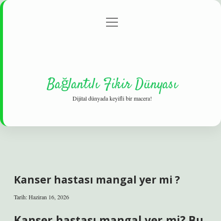
menüyü
Gizlilik Politikası
aç
Hakkımızda
Yasal Uyarı
Bağlantılı Fikir Dünyası
Dijital dünyada keyifli bir macera!
Kanser hastası mangal yer mi ?
Tarih: Haziran 16, 2026
Kanser hastası mangal yer mi? Bu