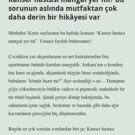
sorunun aslında mutfaktan çok
daha derin bir hikâyesi var
Merhaba! Kerio sayfasının bu haftaki konusu “Kanser hastası
mangal yer mi”. Umarız faydalı bulursunuz!
Çocukken yaz akşamlarının en net hatıralarından biri,
apartmanın önünde kurulan mangaldı. Ankara’nın o kendine
has kuru sıcağında, akşamüstü rüzgârı biraz serinlediğinde,
babaların “kömür hazır mı?” diye seslendiği o an… Dumanın
göğe yükselmesiyle birlikte sadece et pişmezdi; mahallede bir
tür ritüel başlardı. Şimdi geriye dönüp baktığımda, bu
sahnelerin içine sağlık, beslenme ve hastalık gibi daha ağır
kavramların gireceğini hiç düşünmezdim.
Bugün en çok sorulan sorulardan biri şu: Kanser hastası