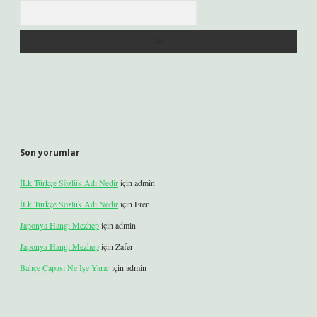
Arama
Son yorumlar
İLk Türkçe Sözlük Adı Nedir
için
admin
İLk Türkçe Sözlük Adı Nedir
için
Eren
Japonya Hangi Mezhep
için
admin
Japonya Hangi Mezhep
için
Zafer
Bahçe Çapası Ne Işe Yarar
için
admin