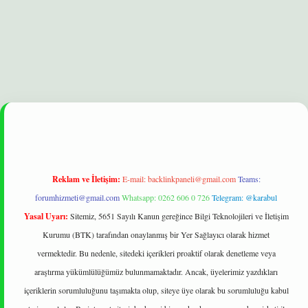
et
betexper yeni giriş
ilbet
Reklam ve İletişim:
E-mail:
backlinkpaneli@gmail.com
Teams:
forumhizmeti@gmail.com
Whatsapp: 0262 606 0 726
Telegram: @karabul
Yasal Uyarı:
Sitemiz, 5651 Sayılı Kanun gereğince Bilgi Teknolojileri ve İletişim
Kurumu (BTK) tarafından onaylanmış bir Yer Sağlayıcı olarak hizmet
vermektedir. Bu nedenle, sitedeki içerikleri proaktif olarak denetleme veya
araştırma yükümlülüğümüz bulunmamaktadır. Ancak, üyelerimiz yazdıkları
içeriklerin sorumluluğunu taşımakta olup, siteye üye olarak bu sorumluluğu kabul