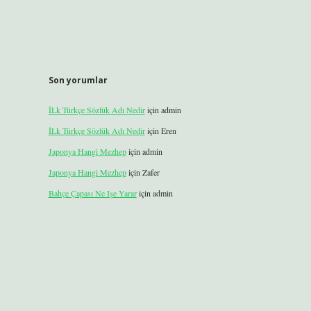
Son yorumlar
İLk Türkçe Sözlük Adı Nedir
için
admin
İLk Türkçe Sözlük Adı Nedir
için
Eren
Japonya Hangi Mezhep
için
admin
Japonya Hangi Mezhep
için
Zafer
Bahçe Çapası Ne Işe Yarar
için
admin