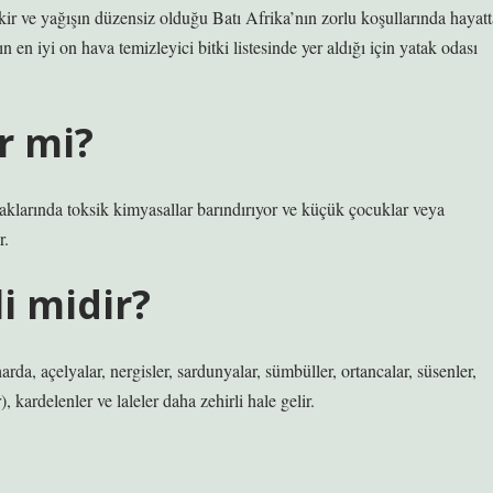
akir ve yağışın düzensiz olduğu Batı Afrika’nın zorlu koşullarında hayatt
n iyi on hava temizleyici bitki listesinde yer aldığı için yatak odası
r mi?
raklarında toksik kimyasallar barındırıyor ve küçük çocuklar veya
r.
i midir?
rda, açelyalar, nergisler, sardunyalar, sümbüller, ortancalar, süsenler,
, kardelenler ve laleler daha zehirli hale gelir.
?