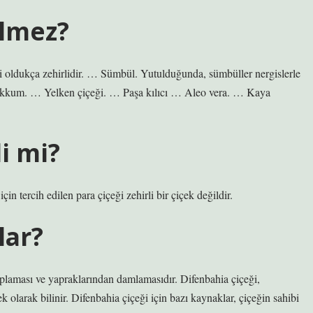
elmez?
bitki oldukça zehirlidir. … Sümbül. Yutulduğunda, sümbüller nergislerle
Zakkum. … Yelken çiçeği. … Paşa kılıcı … Aleo vera. … Kaya
i mi?
n tercih edilen para çiçeği zehirli bir çiçek değildir.
lar?
plaması ve yapraklarından damlamasıdır. Difenbahia çiçeği,
k olarak bilinir. Difenbahia çiçeği için bazı kaynaklar, çiçeğin sahibi