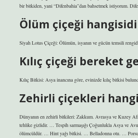
bir bitkiden, yani “Difenbahia”dan bahsetmek istiyorum. Difen
Ölüm çiçeği hangisidi
Siyah Lotus Çiçeği: Ölümün, isyanın ve gücün temsili rengidi
Kılıç çiçeği bereket ge
Kılıç Bitkisi: Asya inancına göre, evinizde kılıç bitkisi bulu
Zehirli çiçekleri hangi
Dünyanın en zehirli bitkileri: Zakkum. Avrasya ve Kuzey A
tehlike gizlidir. … Tespih sarmaşığı Çoğunlukla Asya ve Avus
ölümcüldür. … Hint yağı bitkisi. … Belladonna otu. … Pors