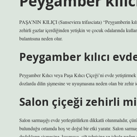
Peygamber kılıcı
PAŞA’NIN KILIÇI (Sanseviera trifasciata) “Peygamberin kılıcı”
zehirli gazlar içerdiğinden yetişkin ve çocuk odalarında kulla
bulantısına neden olur.
Peygamber kılıcı evde
Peygamber Kılıcı veya Paşa Kılıcı Çiçeği’ni evde yetiştirmek 
dozlarda dilin şişmesine ve uyuşmasına neden olan bir zehir iç
Salon çiçeği zehirli mi
Salon sarmaşığı evde yerleştirilirken dikkatli olunmalıdır, çün
bulunduğu ortamda hoş ve doğal bir etki yaratır. Salon sarmaşığ
dudakların şişmesine, kusmaya, cilt tahrişine ve ishale neden o