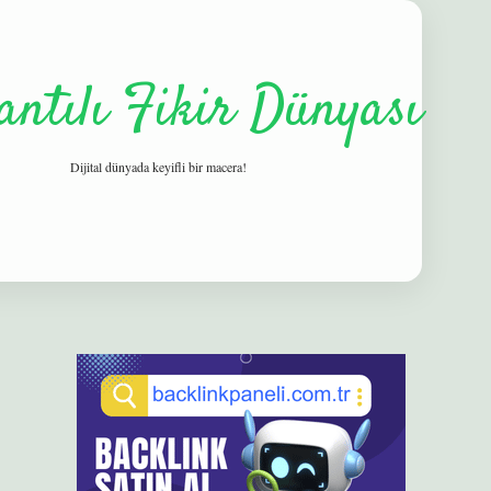
antılı Fikir Dünyası
Dijital dünyada keyifli bir macera!
Sidebar
elexbet
betexper yeni giriş
ilbet