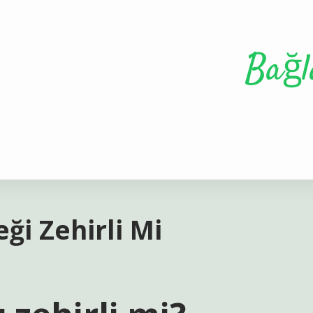
Bağl
ği Zehirli Mi