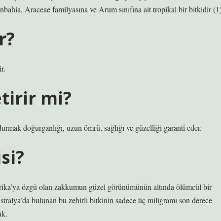
bahia, Araceae familyasına ve Arum sınıfına ait tropikal bir bitkidir (1)
r?
r.
tirir mi?
ndurmak doğurganlığı, uzun ömrü, sağlığı ve güzelliği garanti eder.
si?
frika’ya özgü olan zakkumun güzel görünümünün altında ölümcül bir
tralya’da bulunan bu zehirli bitkinin sadece üç miligramı son derece
uk.