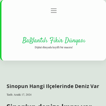
menüyü
Gizlilik Politikası
aç
Hakkımızda
Yasal Uyarı
Bağlantılı Fikir Dünyası
Dijital dünyada keyifli bir macera!
Sinopun Hangi Ilçelerinde Deniz Var
Tarih: Aralık 17, 2024