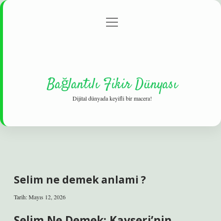
menüyü
Gizlilik Politikası
aç
Hakkımızda
Yasal Uyarı
Bağlantılı Fikir Dünyası
Dijital dünyada keyifli bir macera!
Selim ne demek anlami ?
Tarih: Mayıs 12, 2026
Selim Ne Demek: Kayseri’nin