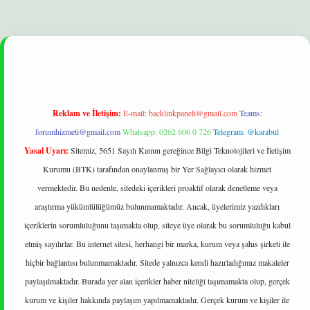
lbet
Reklam ve İletişim:
E-mail:
backlinkpaneli@gmail.com
Teams:
forumhizmeti@gmail.com
Whatsapp: 0262 606 0 726
Telegram: @karabul
Yasal Uyarı:
Sitemiz, 5651 Sayılı Kanun gereğince Bilgi Teknolojileri ve İletişim
Kurumu (BTK) tarafından onaylanmış bir Yer Sağlayıcı olarak hizmet
vermektedir. Bu nedenle, sitedeki içerikleri proaktif olarak denetleme veya
araştırma yükümlülüğümüz bulunmamaktadır. Ancak, üyelerimiz yazdıkları
içeriklerin sorumluluğunu taşımakta olup, siteye üye olarak bu sorumluluğu kabul
etmiş sayılırlar. Bu internet sitesi, herhangi bir marka, kurum veya şahıs şirketi ile
hiçbir bağlantısı bulunmamaktadır. Sitede yalnızca kendi hazırladığımız makaleler
paylaşılmaktadır. Burada yer alan içerikler haber niteliği taşımamakta olup, gerçek
kurum ve kişiler hakkında paylaşım yapılmamaktadır. Gerçek kurum ve kişiler ile