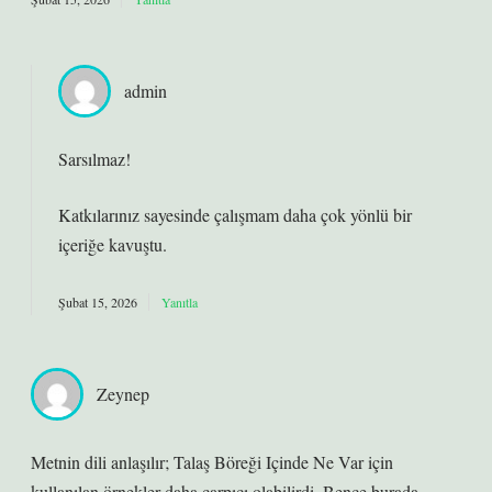
admin
Sarsılmaz!
Katkılarınız sayesinde çalışmam daha
çok yönlü
bir
içeriğe kavuştu.
Şubat 15, 2026
Yanıtla
Zeynep
Metnin dili anlaşılır; Talaş Böreği Içinde Ne Var için
kullanılan örnekler daha çarpıcı olabilirdi. Bence burada