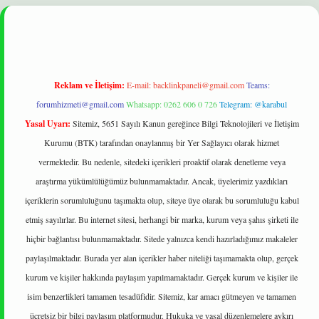
etexper yeni giriş
ilbet
Reklam ve İletişim:
E-mail:
backlinkpaneli@gmail.com
Teams:
forumhizmeti@gmail.com
Whatsapp: 0262 606 0 726
Telegram: @karabul
Yasal Uyarı:
Sitemiz, 5651 Sayılı Kanun gereğince Bilgi Teknolojileri ve İletişim
Kurumu (BTK) tarafından onaylanmış bir Yer Sağlayıcı olarak hizmet
vermektedir. Bu nedenle, sitedeki içerikleri proaktif olarak denetleme veya
araştırma yükümlülüğümüz bulunmamaktadır. Ancak, üyelerimiz yazdıkları
içeriklerin sorumluluğunu taşımakta olup, siteye üye olarak bu sorumluluğu kabul
etmiş sayılırlar. Bu internet sitesi, herhangi bir marka, kurum veya şahıs şirketi ile
hiçbir bağlantısı bulunmamaktadır. Sitede yalnızca kendi hazırladığımız makaleler
paylaşılmaktadır. Burada yer alan içerikler haber niteliği taşımamakta olup, gerçek
kurum ve kişiler hakkında paylaşım yapılmamaktadır. Gerçek kurum ve kişiler ile
isim benzerlikleri tamamen tesadüfidir. Sitemiz, kar amacı gütmeyen ve tamamen
ücretsiz bir bilgi paylaşım platformudur. Hukuka ve yasal düzenlemelere aykırı