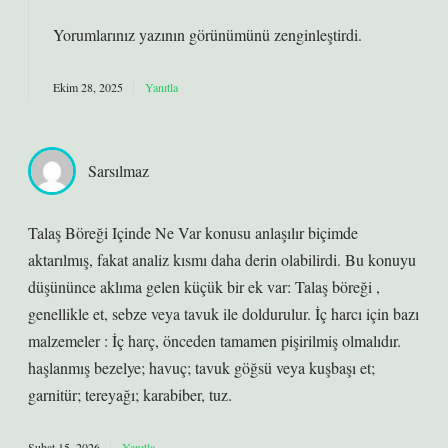
Yorumlarınız yazının
görünümünü
zenginleştirdi.
Ekim 28, 2025
Yanıtla
Sarsılmaz
Talaş Böreği Içinde Ne Var konusu anlaşılır biçimde
aktarılmış, fakat analiz kısmı daha derin olabilirdi. Bu konuyu
düşününce aklıma gelen küçük bir ek var: Talaş böreği ,
genellikle et, sebze veya tavuk ile doldurulur. İç harcı için bazı
malzemeler : İç harç, önceden tamamen pişirilmiş olmalıdır.
haşlanmış bezelye; havuç; tavuk göğsü veya kuşbaşı et;
garnitür; tereyağı; karabiber, tuz.
Şubat 15, 2026
Yanıtla