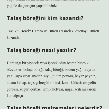
yağ ile de çıtır çıtır yapabilirsiniz.
Talaş böreğini kim kazandı?
Tavuklu Börek: Hamza ile Burcu arasındaki düelloyu Burcu
kazandı.
Talaş böreği nasıl yazılır?
Herhangi bir yiyecek veya içecek adını içeren birleşik
sözcükler: bohça böreği, talaş böreği; badem yağı, kuyruk
yağı; arpa suyu, maden suyu; tulum peyniri, beyaz peynir;
adana kebap, taş şiş; İnegöl köftesi, İzmir köftesi; ezogelin
çorbası, yoğurt çorbası; irmik helvası, nuga; acılı makaron;
kemalpaşa…
Talaş böreği malzemeleri nelerdir?