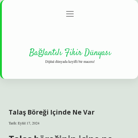
menüyü
Gizlilik Politikası
aç
Hakkımızda
Yasal Uyarı
Bağlantılı Fikir Dünyası
Dijital dünyada keyifli bir macera!
Talaş Böreği Içinde Ne Var
Tarih: Eylül 17, 2024