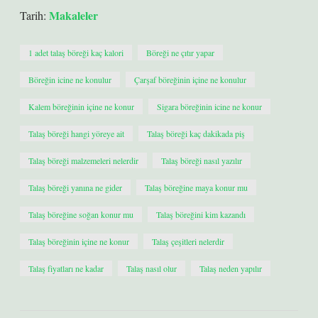
Makaleler
Tarih:
1 adet talaş böreği kaç kalori
Böreği ne çıtır yapar
Böreğin icine ne konulur
Çarşaf böreğinin içine ne konulur
Kalem böreğinin içine ne konur
Sigara böreğinin icine ne konur
Talaş böreği hangi yöreye ait
Talaş böreği kaç dakikada piş
Talaş böreği malzemeleri nelerdir
Talaş böreği nasıl yazılır
Talaş böreği yanına ne gider
Talaş böreğine maya konur mu
Talaş böreğine soğan konur mu
Talaş böreğini kim kazandı
Talaş böreğinin içine ne konur
Talaş çeşitleri nelerdir
Talaş fiyatları ne kadar
Talaş nasıl olur
Talaş neden yapılır